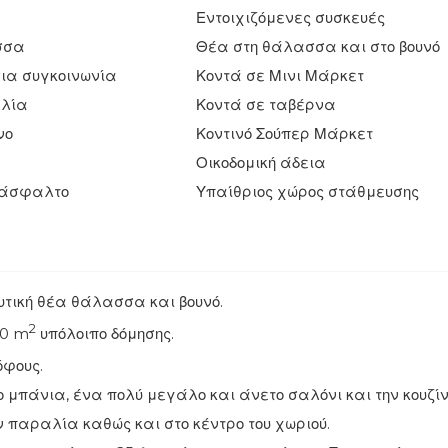
Εντοιχιζόμενες συσκευές
σσα
Θέα στη θάλασσα και στο βουνό
σια συγκοινωνία
Κοντά σε Μινι Μάρκετ
αλία
Κοντά σε ταβέρνα
νο
Κοντινό Σούπερ Μάρκετ
Οικοδομική άδεια
 άσφαλτο
Υπαίθριος χώρος στάθμευσης
υτική θέα θάλασσα και βουνό.
2
00 m
υπόλοιπο δόμησης.
όφους.
 μπάνια, ένα πολύ μεγάλο και άνετο σαλόνι και την κουζίν
 παραλία καθώς και στο κέντρο του χωριού.