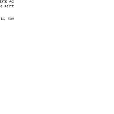
είτε να
ευτείτε
τες που
.