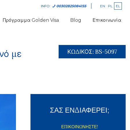
EN
PL
EL
INFO:
00302825084155
Πρόγραμμα Golden Visa
Blog
Επικοινωνία
ΚΩΔΙΚΟΣ:
BS-5097
νό με
ΣΑΣ ΕΝΔΙΑΦΕΡΕΙ;
ΕΠΙΚΟΙΝΩΝΗΣΤΕ!