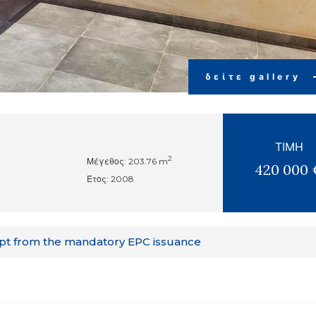
δείτε gallery
ΤΙΜΉ
2
Μέγεθος: 203.76 m
420 000 
Έτος: 2008
pt from the mandatory EPC issuance