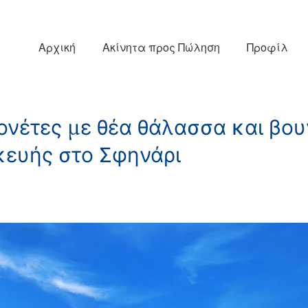
Αρχική
Ακίνητα προς Πώληση
Προφίλ
ονέτες με θέα θάλασσα και βου
κευής στο Σφηνάρι