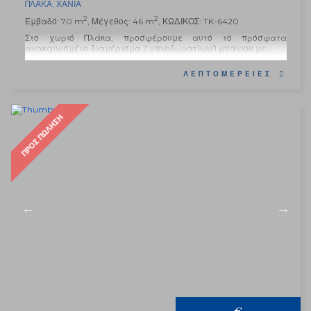
ΠΛΆΚΑ
,
ΧΑΝΙΆ
2
2
Εμβαδό: 70 m
, Μέγεθος: 46 m
, ΚΩΔΙΚΟΣ: TK-6420
Στο χωριό Πλάκα, προσφέρουμε αυτό το πρόσφατα
ανακαινισμένο διαμέρισμα 2 υπνοδωματίων/1 μπάνιου με...
ΛΕΠΤΟΜΈΡΕΙΕΣ
ΠΡΟΣ ΠΏΛΗΣΗ