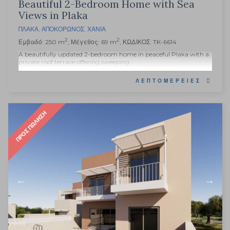
Beautiful 2-Bedroom Home with Sea
Views in Plaka
ΠΛΆΚΑ
,
ΑΠΟΚΌΡΩΝΟΣ
,
ΧΑΝΙΆ
2
2
Εμβαδό: 250 m
, Μέγεθος: 69 m
, ΚΩΔΙΚΟΣ: TK-6614
A beautifully updated 2-bedroom home in peaceful Plaka with a
private roof terrace offering sweeping...
ΛΕΠΤΟΜΈΡΕΙΕΣ
ΠΡΟΣ ΠΏΛΗΣΗ