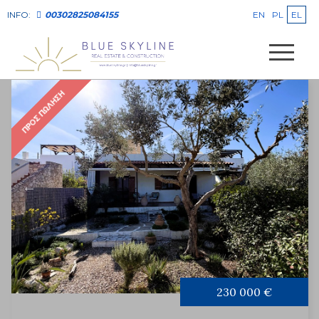
EN
PL
EL
INFO:
00302825084155
ΠΡΟΣ ΠΏΛΗΣΗ
230 000 €