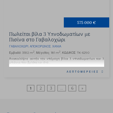
575 000 €
Πωλείται βίλα 3 Υπνοδωματίων με
Πισίνα στο Γαβαλοχώρι
ΓΑΒΑΛΟΧΏΡΙ
,
ΑΠΟΚΌΡΩΝΟΣ
,
ΧΑΝΙΆ
2
2
Εμβαδό: 3592 m
, Μέγεθος: 181 m
, ΚΩΔΙΚΟΣ: TK-6290
Ανακαλύψτε αυτήν την υπέροχη βίλα 3 υπνοδωματίων και 3
μπάνια που βρίσκεται στο...
ΛΕΠΤΟΜΈΡΕΙΕΣ
1
2
3
…
6
»