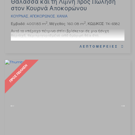
Θάλασσα και τη Λίμνη προς Πώληση
στον Κουρνά Αποκορώνου
ΚΟΥΡΝΆΣ
,
ΑΠΟΚΌΡΩΝΟΣ
,
ΧΑΝΙΆ
2
2
Εμβαδό: 4001.83 m
, Μέγεθος: 160.08 m
, ΚΩΔΙΚΟΣ: TK-6582
Αυτό το υπέροχο πέτρινο σπίτι βρίσκεται σε μια ήσυχη
περιοχή, περιτριγυρισμένο από όμορφη θέα στη...
ΛΕΠΤΟΜΈΡΕΙΕΣ
ΠΡΟΣ ΠΏΛΗΣΗ