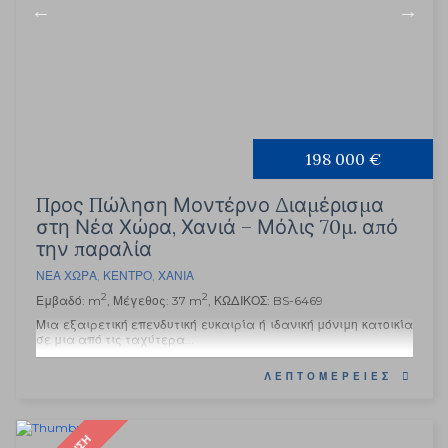
198 000 €
Προς Πώληση Μοντέρνο Διαμέρισμα
στη Νέα Χώρα, Χανιά – Μόλις 70μ. από
την παραλία
ΝΈΑ ΧΏΡΑ
,
ΚΈΝΤΡΟ
,
ΧΑΝΙΆ
2
2
Εμβαδό: m
, Μέγεθος: 37 m
, ΚΩΔΙΚΟΣ: BS-6469
Μια εξαιρετική επενδυτική ευκαιρία ή ιδανική μόνιμη κατοικία
σε μια από τις ταχύτερα...
ΛΕΠΤΟΜΈΡΕΙΕΣ