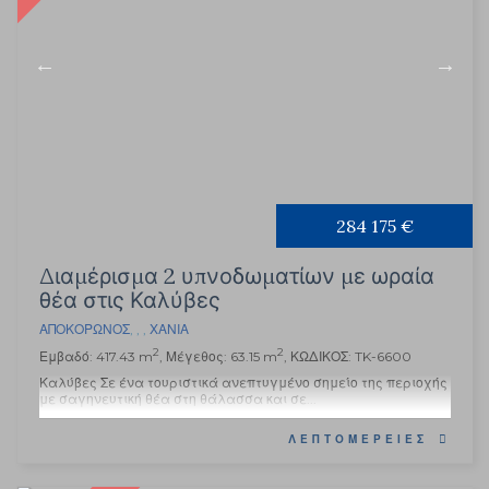
284 175 €
Διαμέρισμα 2 υπνοδωματίων με ωραία
θέα στις Καλύβες
ΑΠΟΚΌΡΩΝΟΣ
, , ,
ΧΑΝΙΆ
2
2
Εμβαδό: 417.43 m
, Μέγεθος: 63.15 m
, ΚΩΔΙΚΟΣ: TK-6600
Καλύβες Σε ένα τουριστικά ανεπτυγμένο σημείο της περιοχής
με σαγηνευτική θέα στη θάλασσα και σε...
ΛΕΠΤΟΜΈΡΕΙΕΣ