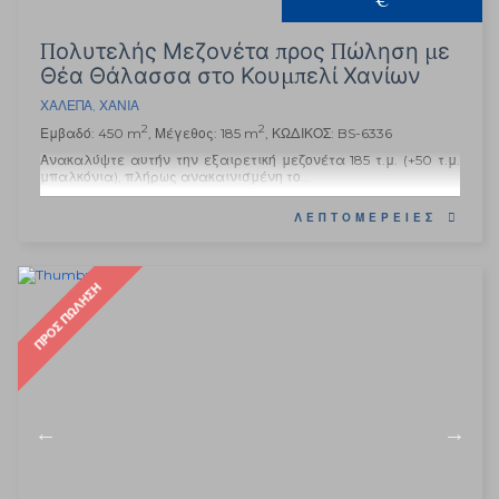
€
Πολυτελής Μεζονέτα προς Πώληση με
Θέα Θάλασσα στο Κουμπελί Χανίων
ΧΑΛΈΠΑ
,
ΧΑΝΙΆ
2
2
Εμβαδό: 450 m
, Μέγεθος: 185 m
, ΚΩΔΙΚΟΣ: BS-6336
Ανακαλύψτε αυτήν την εξαιρετική μεζονέτα 185 τ.μ. (+50 τ.μ.
μπαλκόνια), πλήρως ανακαινισμένη το...
ΛΕΠΤΟΜΈΡΕΙΕΣ
ΠΡΟΣ ΠΏΛΗΣΗ