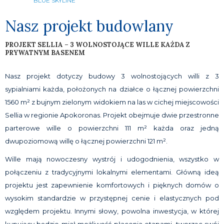
BLUE SKYLINE
Nasz projekt budowlany
PROJEKT SELLIA – 3 WOLNOSTOJĄCE WILLE KAŻDA Z
PRYWATNYM BASENEM
Nasz projekt dotyczy budowy 3 wolnostojących willi z 3
sypialniami każda, położonych na działce o łącznej powierzchni
1560 m² z bujnym zielonym widokiem na las w cichej miejscowości
Sellia w regionie Apokoronas. Projekt obejmuje dwie przestronne
parterowe wille o powierzchni 111 m² każda oraz jedną
dwupoziomową willę o łącznej powierzchni 121 m².
Wille mają nowoczesny wystrój i udogodnienia, wszystko w
połączeniu z tradycyjnymi lokalnymi elementami. Główną ideą
projektu jest zapewnienie komfortowych i pięknych domów o
wysokim standardzie w przystępnej cenie i elastycznych pod
względem projektu. Innymi słowy, powolna inwestycja, w której
kupujący będzie miał możliwość płacenia etapami, tworząc swój