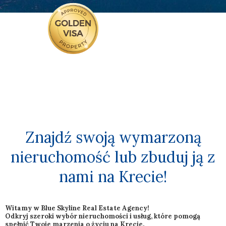
Golden Visa Program
Our company can assist you with every step of this
process acquiring the Golden Visa and your
permanent residency in Greece!
Znajdź swoją wymarzoną
nieruchomość lub zbuduj ją z
nami na Krecie!
Witamy w Blue Skyline Real Estate Agency!
Odkryj szeroki wybór nieruchomości i usług, które pomogą
spełnić Twoje marzenia o życiu na Krecie.