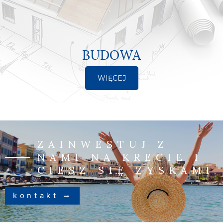
BUDOWA
WIĘCEJ
ZAINWESTUJ Z
NAMI NA KRECIE I
CIESZ SIĘ ZYSKAMI
kontakt