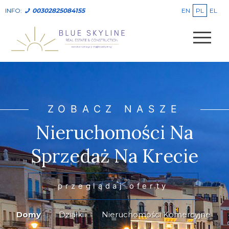
EN
PL
EL
INFO:
00302825084155
ZOBACZ NASZE
Nieruchomości Na
Sprzedaż Na Krecie
przeglądaj oferty
Domy
Działki
Nieruchomości Komercyjne