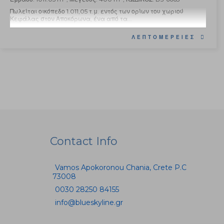
Πωλείται οικόπεδο 1.011,05 τ.μ. εντός των ορίων του χωριού
Κεφάλας στον Αποκόρωνα, ένα από τα...
ΛΕΠΤΟΜΈΡΕΙΕΣ
Contact Info
Vamos Apokoronou Chania, Crete P.C
73008
0030 28250 84155
info@blueskyline.gr