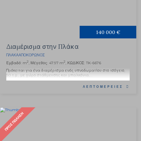
140 000 €
Διαμέρισμα στην Πλάκα
ΠΛΆΚΑ
ΑΠΟΚΌΡΩΝΟΣ
2
2
Εμβαδό: m
, Μέγεθος: 47.97 m
, ΚΩΔΙΚΟΣ: TK-6676
Πρόκειται για ένα διαμέρισμα ενός υπνοδωματίου στο ισόγειο,
50 τ.μ., με χώρο στάθμευσης και μπαλκόνια,...
ΛΕΠΤΟΜΈΡΕΙΕΣ
ΠΡΟΣ ΠΏΛΗΣΗ