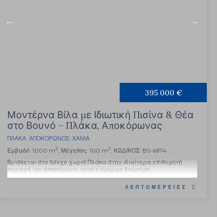
395 000 €
Μοντέρνα Βίλα με Ιδιωτική Πισίνα & Θέα
στο Βουνό – Πλάκα, Αποκόρωνας
ΠΛΆΚΑ
,
ΑΠΟΚΌΡΩΝΟΣ
,
ΧΑΝΙΆ
2
2
Εμβαδό: 1000 m
, Μέγεθος: 100 m
, ΚΩΔΙΚΟΣ: BS-6674
Βρίσκεται στο ήσυχο χωριό Πλάκα στην ιδιαίτερα επιθυμητή
περιοχή του Αποκόρωνα, αυτή η όμορφη διώροφη...
ΛΕΠΤΟΜΈΡΕΙΕΣ