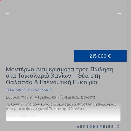
215 000 €
Μοντέρνα Διαμερίσματα προς Πώληση
στα Τσικαλαριά Χανίων – Θέα στη
Θάλασσα & Επενδυτική Ευκαιρία
ΤΣΙΚΑΛΑΡΙΆ
,
ΣΟΎΔΑ
,
ΧΑΝΙΆ
2
2
Εμβαδό: 176 m
, Μέγεθος: 65 m
, ΚΩΔΙΚΟΣ: BS-6673
Πωλούνται δύο μοντέρνα διαμερίσματα συνολικής επιφάνειας
105τ.μ., στο ήσυχο χωριό Τσικαλαριά Χανίων.
Αυτό το μοναδικό...
ΛΕΠΤΟΜΈΡΕΙΕΣ