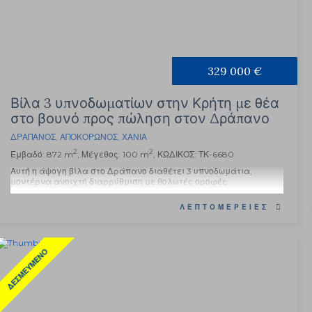
329 000 €
Βίλα 3 υπνοδωματίων στην Κρήτη με θέα
στο βουνό προς πώληση στον Δράπανο
ΔΡΆΠΑΝΟΣ
,
ΑΠΟΚΌΡΩΝΟΣ
,
ΧΑΝΙΆ
2
2
Εμβαδό: 872 m
, Μέγεθος: 100 m
, ΚΩΔΙΚΟΣ: ΤΚ-6680
Αυτή η άψογη βίλα στο Δράπανο διαθέτει 3 υπνοδωμάτια,
μοντέρνα ανοιχτή διαρρύθμιση με θολωτές οροφές...
ΛΕΠΤΟΜΈΡΕΙΕΣ
ΔΕΣΜΕΥΜΈΝΟ