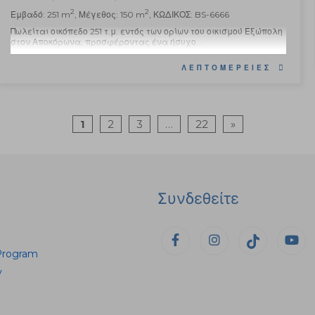
2
2
Εμβαδό: 251 m
, Μέγεθος: 150 m
, ΚΩΔΙΚΟΣ: BS-6666
Πωλείται οικόπεδο 251 τ.μ. εντός των ορίων του οικισμού Εξώπολη
στον Αποκόρωνα, προσφέροντας ένα ήσυχο...
ΛΕΠΤΟΜΈΡΕΙΕΣ
1
2
3
…
22
»
Συνδεθείτε
Program
y