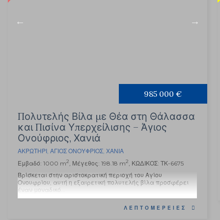
985 000 €
Πολυτελής Βίλα με Θέα στη Θάλασσα
και Πισίνα Υπερχείλισης – Άγιος
Ονούφριος, Χανιά
ΑΚΡΩΤΉΡΙ
,
ΆΓΙΟΣ ΟΝΟΎΦΡΙΟΣ
,
ΧΑΝΙΆ
2
2
Εμβαδό: 1000 m
, Μέγεθος: 198.18 m
, ΚΩΔΙΚΟΣ: ΤΚ-6675
Βρίσκεται στην αριστοκρατική περιοχή του Αγίου
Ονουφρίου, αυτή η εξαιρετική πολυτελής βίλα προσφέρει
έναν μοναδικό...
ΛΕΠΤΟΜΈΡΕΙΕΣ