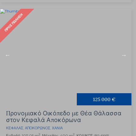
ΠΡΟΣ ΠΏΛΗΣΗ
125 000 €
Προνομιακό Οικόπεδο με Θέα Θάλασσα
στον Κεφαλά Αποκόρωνα
ΚΕΦΑΛΆΣ
,
ΑΠΟΚΌΡΩΝΟΣ
,
ΧΑΝΙΆ
2
2
Εμβαδό: 1011.05 m
, Μέγεθος: 400 m
, ΚΩΔΙΚΟΣ: BS-6665