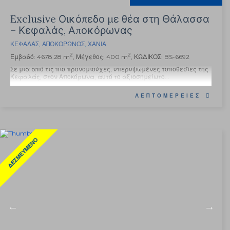
Exclusive Οικόπεδο με θέα στη Θάλασσα
– Κεφαλάς, Αποκόρωνας
ΚΕΦΑΛΆΣ
,
ΑΠΟΚΌΡΩΝΟΣ
,
ΧΑΝΙΆ
2
2
Εμβαδό: 4678.28 m
, Μέγεθος: 400 m
, ΚΩΔΙΚΟΣ: BS-6692
Σε μια από τις πιο προνομιούχες, υπερυψωμένες τοποθεσίες της
Κεφαλάς, στον Αποκόρωνα, αυτό το αξιοσημείωτο...
ΛΕΠΤΟΜΈΡΕΙΕΣ
ΔΕΣΜΕΥΜΈΝΟ