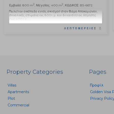
2
2
Εμβαδό: 800 m
, Μέγεθος: 400 m
, ΚΩΔΙΚΟΣ: BS-6672
Πωλείται οικόπεδο εντός οικισμού στον Βάμο Αποκορώνου,
συνολικής επιφάνειας 800τ.μ. και δυνατότητας δόμησης
έως 400τ.μ.,...
ΛΕΠΤΟΜΈΡΕΙΕΣ
Property Categories
Pages
Villas
Προφίλ
Apartments
Golden Visa 
Plot
Privacy Polic
Commercial