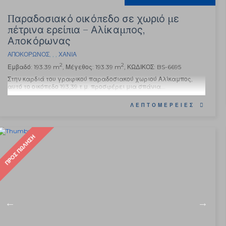
Παραδοσιακό οικόπεδο σε χωριό με
πέτρινα ερείπια – Αλίκαμπος,
Αποκόρωνας
ΑΠΟΚΌΡΩΝΟΣ
, , ,
ΧΑΝΙΆ
2
2
Εμβαδό: 193.39 m
, Μέγεθος: 193.39 m
, ΚΩΔΙΚΟΣ: BS-6695
Στην καρδιά του γραφικού παραδοσιακού χωριού Αλίκαμπος,
αυτό το οικόπεδο 193,39 τ.μ. προσφέρει μια σπάνια...
ΛΕΠΤΟΜΈΡΕΙΕΣ
ΠΡΟΣ ΠΏΛΗΣΗ