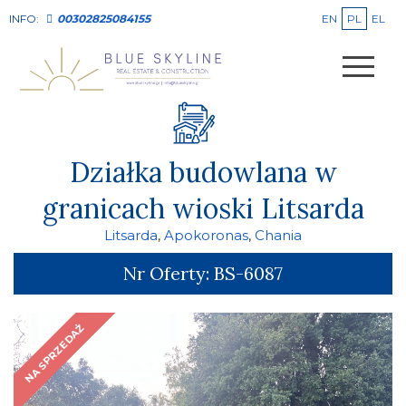
EN
PL
EL
INFO:
00302825084155
Działka budowlana w
granicach wioski Litsarda
Litsarda
,
Apokoronas
,
Chania
Nr Oferty:
BS-6087
NA SPRZEDAŻ