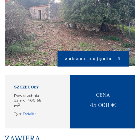
zobacz zdjęcia
SZCZEGÓŁY
CENA
Powierzchnia
działki: 400.66
45 000 €
2
m
Typ:
Działka
ZAWIERA