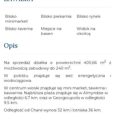
Blisko
Blisko piekarnia
Blisko rynek
minimarket
Blisko taverna
Miejsce na
Widok na
basen
okolicę
Opis
2
Na sprzedaż działka o powierzchnii 400,66 m
z
2
możliwością zabudowy do 240 m
.
W pobliżu znajduje się sieć energetyczna i
wodociągowa.
W centrum wioski znajduje się mini market, tawerna i
kawiarnia. Najbliższa plaża znajduje się w Almyridzie w
odległości 6.7 km. oraz w Georgioupolis w odległości
9.5 km.
Odległość od Chanii wynosi 32 km i lotniska 36 km.