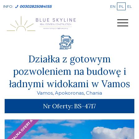
EN
PL
EL
INFO:
00302825084155
Działka z gotowym
pozwoleniem na budowę i
ładnymi widokami w Vamos
Vamos
,
Apokoronas
,
Chania
Nr Oferty:
BS-4717
SPECJALNA OFERTA