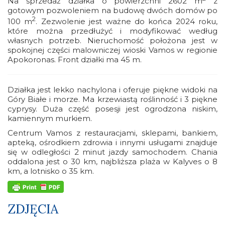
Na sprzedaż działka o powierzchni 2602 m
z
gotowym pozwoleniem na budowę dwóch domów po
2
100 m
. Zezwolenie jest ważne do końca 2024 roku,
które można przedłużyć i modyfikować według
własnych potrzeb. Nieruchomość położona jest w
spokojnej części malowniczej wioski Vamos w regionie
Apokoronas. Front działki ma 45 m.
Działka jest lekko nachylona i oferuje piękne widoki na
Góry Białe i morze. Ma krzewiastą roślinność i 3 piękne
cyprysy. Duża część posesji jest ogrodzona niskim,
kamiennym murkiem.
Centrum Vamos z restauracjami, sklepami, bankiem,
apteką, ośrodkiem zdrowia i innymi usługami znajduje
się w odległości 2 minut jazdy samochodem. Chania
oddalona jest o 30 km, najbliższa plaża w Kalyves o 8
km, a lotnisko o 35 km.
ZDJĘCIA