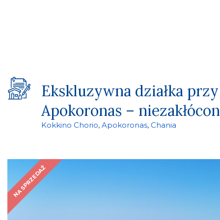
Ekskluzywna działka przy 
Apokoronas – niezakłóco
Kokkino Chorio
,
Apokoronas
,
Chania
NA SPRZEDAŻ