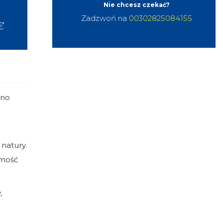
Nie chcesz czekać?
Zadzwoń na
00302825084155
€
ino
 natury.
omość
,