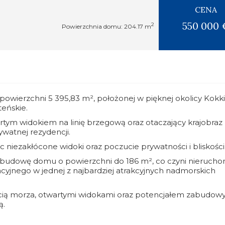
CENA
550 000 
2
Powierzchnia domu: 204.17 m
powierzchni 5 395,83 m², położonej w pięknej okolicy Kokk
eńskie.
wartym widokiem na linię brzegową oraz otaczający krajobraz
ywatnej rezydencji.
 niezakłócone widoki oraz poczucie prywatności i bliskości
a budowę domu o powierzchni do 186 m², co czyni nieruch
yjnego w jednej z najbardziej atrakcyjnych nadmorskich
kością morza, otwartymi widokami oraz potencjałem zabudowy
ą.