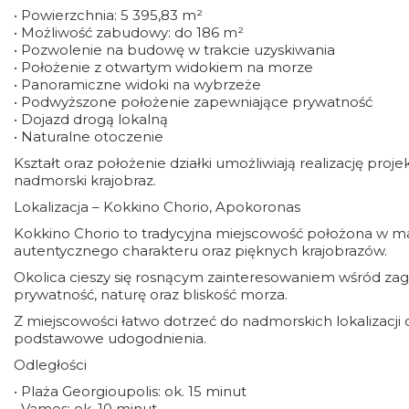
• Powierzchnia: 5 395,83 m²
• Możliwość zabudowy: do 186 m²
• Pozwolenie na budowę w trakcie uzyskiwania
• Położenie z otwartym widokiem na morze
• Panoramiczne widoki na wybrzeże
• Podwyższone położenie zapewniające prywatność
• Dojazd drogą lokalną
• Naturalne otoczenie
Kształt oraz położenie działki umożliwiają realizację pr
nadmorski krajobraz.
Lokalizacja – Kokkino Chorio, Apokoronas
Kokkino Chorio to tradycyjna miejscowość położona w m
autentycznego charakteru oraz pięknych krajobrazów.
Okolica cieszy się rosnącym zainteresowaniem wśród z
prywatność, naturę oraz bliskość morza.
Z miejscowości łatwo dotrzeć do nadmorskich lokalizacji o
podstawowe udogodnienia.
Odległości
• Plaża Georgioupolis: ok. 15 minut
• Vamos: ok. 10 minut