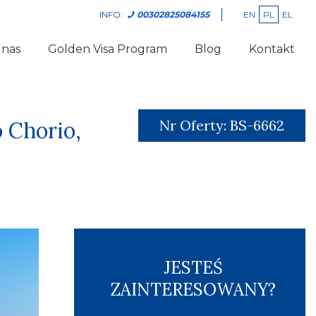
EN
PL
EL
INFO:
00302825084155
 nas
Golden Visa Program
Blog
Kontakt
Nr Oferty:
BS-6662
 Chorio,
JESTEŚ
ZAINTERESOWANY?