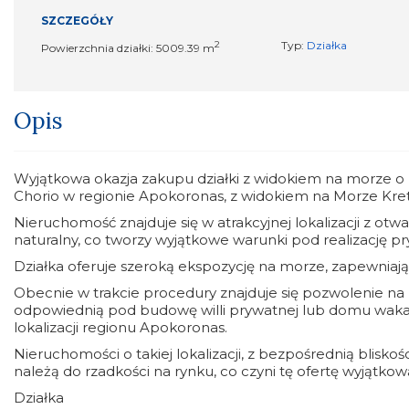
SZCZEGÓŁY
2
Typ:
Działka
Powierzchnia działki: 5009.39 m
Opis
Wyjątkowa okazja zakupu działki z widokiem na morze o 
Chorio w regionie Apokoronas, z widokiem na Morze Kret
Nieruchomość znajduje się w atrakcyjnej lokalizacji z ot
naturalny, co tworzy wyjątkowe warunki pod realizację pr
Działka oferuje szeroką ekspozycję na morze, zapewniając
Obecnie w trakcie procedury znajduje się pozwolenie n
odpowiednią pod budowę willi prywatnej lub domu wakac
lokalizacji regionu Apokoronas.
Nieruchomości o takiej lokalizacji, z bezpośrednią blis
należą do rzadkości na rynku, co czyni tę ofertę wyjątkow
Działka