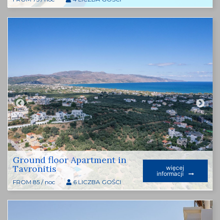
Ground floor Apartment in
Tavronitis
więcej
informacji
FROM 85 / noc
6 LICZBA GOŚCI