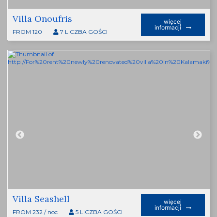
Villa Onoufris
więcej
informacji
FROM 120
7 LICZBA GOŚCI
Villa Seashell
więcej
informacji
FROM 232 / noc
5 LICZBA GOŚCI