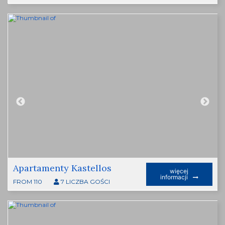
Apartamenty Kastellos
więcej
informacji
FROM 110
7 LICZBA GOŚCI