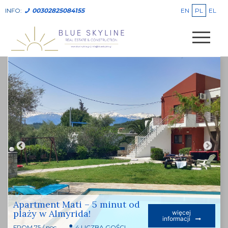
EN
PL
EL
INFO:
00302825084155
Apartment Mati – 5 minut od
plaży w Almyrida!
więcej
informacji
FROM 75 / noc
4 LICZBA GOŚCI