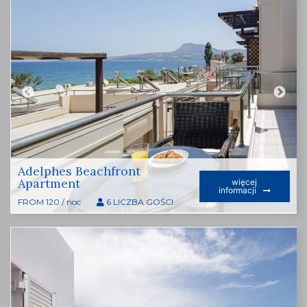
Adelphes Beachfront
Apartment
więcej
informacji
FROM 120 / noc
6 LICZBA GOŚCI