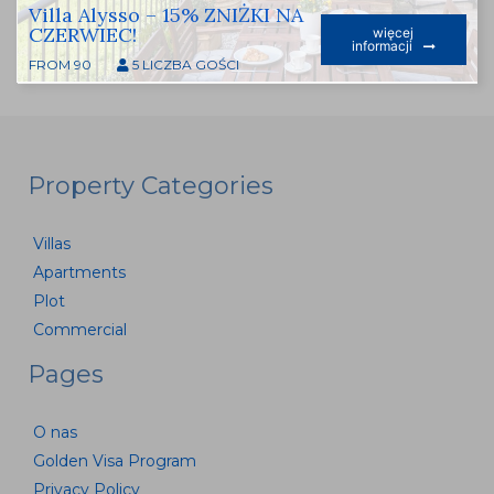
Villa Alysso – 15% ZNIŻKI NA
CZERWIEC!
więcej
informacji
FROM 90
5 LICZBA GOŚCI
Property Categories
Villas
Apartments
Plot
Commercial
Pages
O nas
Golden Visa Program
Privacy Policy