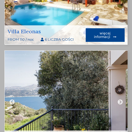
Villa Eleonas
więcej
informacji
FROM 110 / noc
6 LICZBA GOŚCI