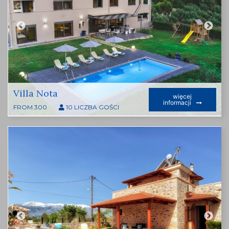
Villa Nota
więcej
informacji
FROM 300
10 LICZBA GOŚCI