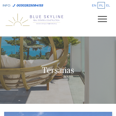
EN
PL
EL
INFO:
00302825084155
Tersanas