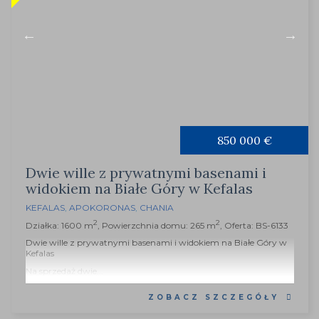
850 000 €
Dwie wille z prywatnymi basenami i
widokiem na Białe Góry w Kefalas
KEFALAS
,
APOKORONAS
,
CHANIA
2
2
Działka: 1600 m
, Powierzchnia domu: 265 m
, Oferta: BS-6133
Dwie wille z prywatnymi basenami i widokiem na Białe Góry w
Kefalas
Na sprzedaż dwie...
ZOBACZ SZCZEGÓŁY