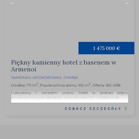
1 475 000 €
Piękny kamienny hotel z basenem w
Armenoi
SAMONAS
,
APOKORONAS
,
CHANIA
2
2
Działka: 711 m
, Powierzchnia domu: 512 m
, Oferta: BS-4518
Luksusowy i zarazem uroczy hotel w postaci pięciu
dwupoziomowych domków wybudowanych i urządzonych...
ZOBACZ SZCZEGÓŁY