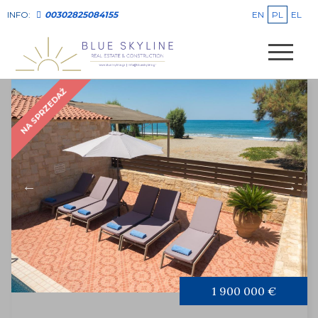
EN
PL
EL
INFO:
00302825084155
NA SPRZEDAŻ
1 900 000 €