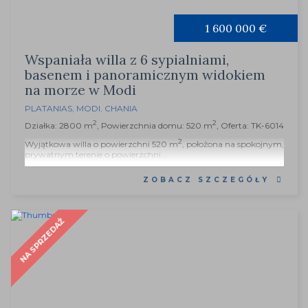
1 600 000 €
Wspaniała willa z 6 sypialniami,
basenem i panoramicznym widokiem
na morze w Modi
PLATANIAS
,
MODI
,
CHANIA
2
2
Działka: 2800 m
, Powierzchnia domu: 520 m
, Oferta: TK-6014
2
Wyjątkowa willa o powierzchni 520 m
, położona na spokojnym,
prywatnym terenie o powierzchni...
ZOBACZ SZCZEGÓŁY
NA SPRZEDAŻ