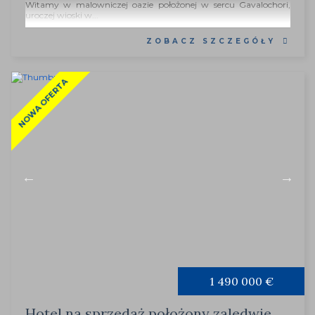
Witamy w malowniczej oazie położonej w sercu Gavalochori,
uroczej wioski w...
ZOBACZ SZCZEGÓŁY
NOWA OFERTA
1 490 000 €
Hotel na sprzedaż położony zaledwie