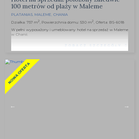
100 metrów od plaży w Maleme
PLATANIAS
,
MALEME
,
CHANIA
2
2
Działka: 757 m
, Powierzchnia domu: 530 m
, Oferta: BS-6018
W pełni wyposażony i umeblowany hotel na sprzedaż w Maleme
w Chanii.
ZOBACZ SZCZEGÓŁY
NOWA OFERTA