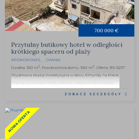
700 000 €
Przytulny butikowy hotel w odległości
krótkiego spaceru od plaży
APOKORONAS
, , ,
CHANIA
2
2
Działka: 550 m
, Powierzchnia domu: 360 m
, Oferta: BS-6237
Wyjątkowa okazja inwestycyjna w sercu Almyridy na Krecie.
Dobrze utrzymany hotel położony zaledwie kilka kroków...
ZOBACZ SZCZEGÓŁY
NOWA OFERTA