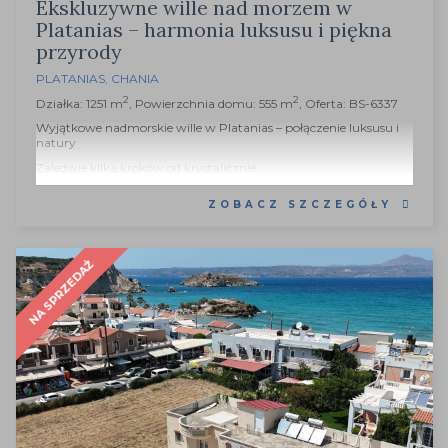
Ekskluzywne wille nad morzem w
Platanias – harmonia luksusu i piękna
przyrody
PLATANIAS
,
CHANIA
2
2
Działka: 1251 m
, Powierzchnia domu: 555 m
, Oferta: BS-6337
Wyjątkowe nadmorskie wille w Platanias – połączenie luksusu i
natury
Zaledwie kilka kroków od krystalicznie...
ZOBACZ SZCZEGÓŁY
NA SPRZEDAŻ