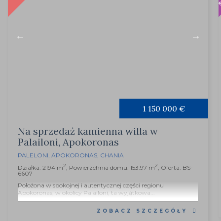
1 150 000 €
Na sprzedaż kamienna willa w
Palailoni, Apokoronas
PALELONI
,
APOKORONAS
,
CHANIA
2
2
Działka: 2194 m
, Powierzchnia domu: 153.97 m
, Oferta: BS-
6607
Położona w spokojnej i autentycznej części regionu
Apokoronas, w okolicy Palailoni, ta wyjątkowa...
ZOBACZ SZCZEGÓŁY