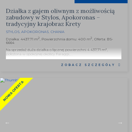
Działka z gajem oliwnym z możliwością
zabudowy w Stylos, Apokoronas –
tradycyjny krajobraz Krety
STYLOS
,
APOKORONAS
,
CHANIA
2
2
Działka: 4437.71 m
, Powierzchnia domu: 400 m
, Oferta: BS-
6664
Na sprzedaż duża działka o łącznej powierzchni 4 437,71 m²,
położona w spokojnej okolicy Faraggi,...
ZOBACZ SZCZEGÓŁY
NOWA OFERTA