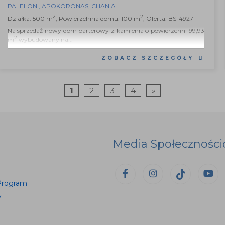
PALELONI
,
APOKORONAS
,
CHANIA
2
2
Działka: 500 m
, Powierzchnia domu: 100 m
, Oferta: BS-4927
Na sprzedaż nowy dom parterowy z kamienia o powierzchni 99,93
2
m
wybudowany na...
ZOBACZ SZCZEGÓŁY
1
2
3
4
»
Media Społecznośc
Program
y