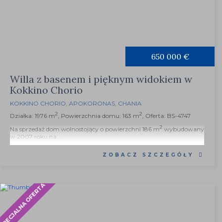
650 000 €
Willa z basenem i pięknym widokiem w
Kokkino Chorio
KOKKINO CHORIO
,
APOKORONAS
,
CHANIA
2
2
Działka: 1976 m
, Powierzchnia domu: 163 m
, Oferta: BS-4747
2
Na sprzedaż dom wolnostojący o powierzchni 186 m
wybudowany
w 2007 roku na...
ZOBACZ SZCZEGÓŁY
SPECJALNA OFERTA