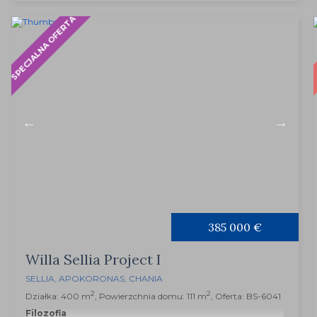
SPECJALNA OFERTA
385 000 €
Willa Sellia Project I
SELLIA
,
APOKORONAS
,
CHANIA
2
2
Działka: 400 m
, Powierzchnia domu: 111 m
, Oferta: BS-6041
Filozofia