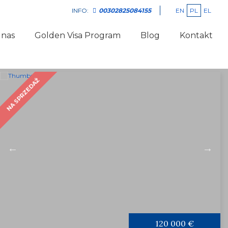
EN
PL
EL
INFO:
00302825084155
 nas
Golden Visa Program
Blog
Kontakt
NA SPRZEDAŻ
120 000 €