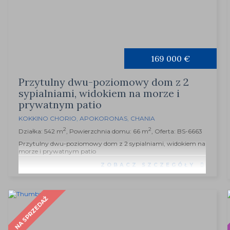
169 000 €
Przytulny dwu-poziomowy dom z 2
sypialniami, widokiem na morze i
prywatnym patio
KOKKINO CHORIO
,
APOKORONAS
,
CHANIA
2
2
Działka: 542 m
, Powierzchnia domu: 66 m
, Oferta: BS-6663
Przytulny dwu-poziomowy dom z 2 sypialniami, widokiem na
morze i prywatnym patio
ZOBACZ SZCZEGÓŁY
S
NA SPRZEDAŻ