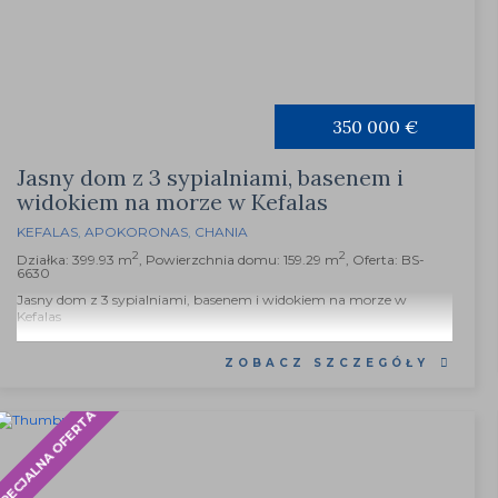
350 000 €
Jasny dom z 3 sypialniami, basenem i
widokiem na morze w Kefalas
KEFALAS
,
APOKORONAS
,
CHANIA
2
2
Działka: 399.93 m
, Powierzchnia domu: 159.29 m
, Oferta: BS-
6630
Jasny dom z 3 sypialniami, basenem i widokiem na morze w
Kefalas
...
ZOBACZ SZCZEGÓŁY
PECJALNA OFERTA