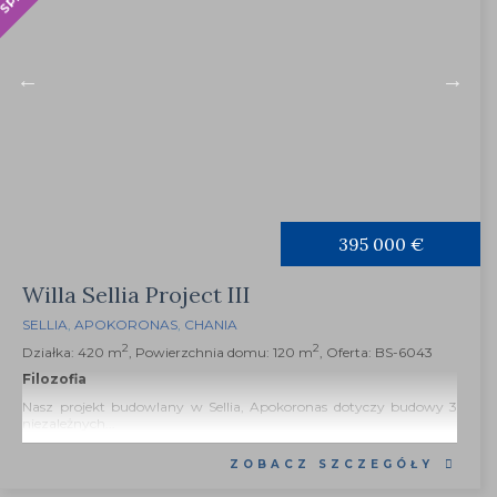
395 000 €
Willa Sellia Project III
SELLIA
,
APOKORONAS
,
CHANIA
2
2
Działka: 420 m
, Powierzchnia domu: 120 m
, Oferta: BS-6043
Filozofia
Nasz projekt budowlany w Sellia, Apokoronas dotyczy budowy 3
niezależnych...
ZOBACZ SZCZEGÓŁY