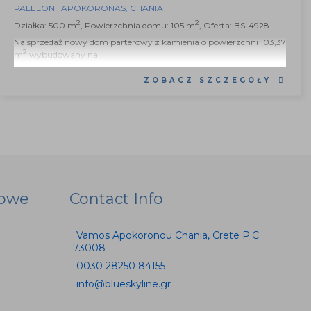
PALELONI
,
APOKORONAS
,
CHANIA
2
2
Działka: 500 m
, Powierzchnia domu: 105 m
, Oferta: BS-4928
Na sprzedaż nowy dom parterowy z kamienia o powierzchni 103,37
2
m
wybudowany na...
ZOBACZ SZCZEGÓŁY
iowe
Contact Info
Vamos Apokoronou Chania, Crete P.C
73008
0030 28250 84155
info@blueskyline.gr