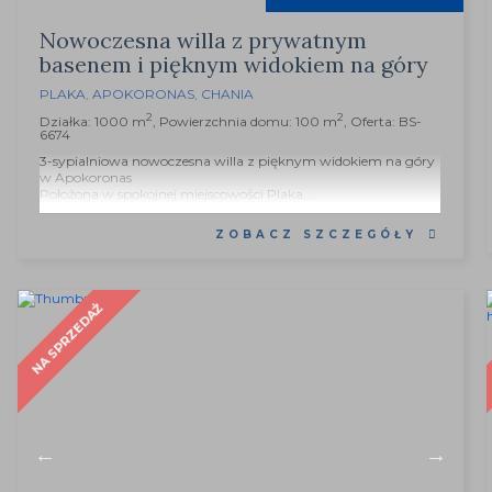
Nowoczesna willa z prywatnym
basenem i pięknym widokiem na góry
PLAKA
,
APOKORONAS
,
CHANIA
2
2
Działka: 1000 m
, Powierzchnia domu: 100 m
, Oferta: BS-
6674
3-sypialniowa nowoczesna willa z pięknym widokiem na góry
w Apokoronas
Położona w spokojnej miejscowości Plaka,...
ZOBACZ SZCZEGÓŁY
NA SPRZEDAŻ