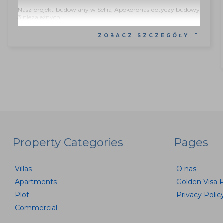
Nasz projekt budowlany w Sellia, Apokoronas dotyczy budowy
3 niezależnych...
ZOBACZ SZCZEGÓŁY
Property Categories
Pages
Villas
O nas
Apartments
Golden Visa 
Plot
Privacy Polic
Commercial