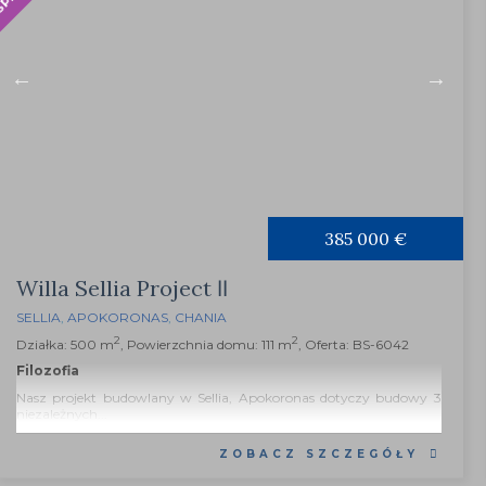
385 000 €
Willa Sellia Project ΙΙ
SELLIA
,
APOKORONAS
,
CHANIA
2
2
Działka: 500 m
, Powierzchnia domu: 111 m
, Oferta: BS-6042
Filozofia
Nasz projekt budowlany w Sellia, Apokoronas dotyczy budowy 3
niezależnych...
ZOBACZ SZCZEGÓŁY