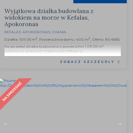
Wyjątkowa działka budowlana z
widokiem na morze w Kefalas,
Apokoronas
KEFALAS
,
APOKORONAS
,
CHANIA
2
2
Działka: 1011.05 m
, Powierzchnia domu: 400 m
, Oferta: BS-6665
Na sprzedaż działka budowlana o powierzchni 1 011,05 m²,
położona w granicach miejscowości Kefalas w...
ZOBACZ SZCZEGÓŁY
NA SPRZEDAŻ