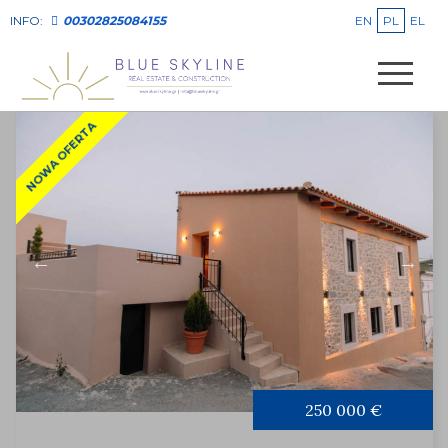
EN
PL
EL
INFO:
00302825084155
NOWA OFERTA
250 000 €