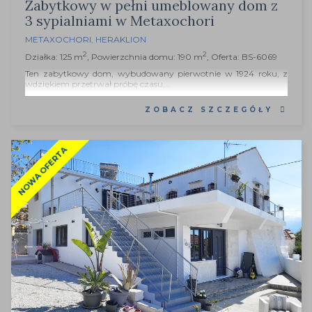
Zabytkowy w pełni umeblowany dom z
3 sypialniami w Metaxochori
METAXOCHORI
,
HERAKLION
2
2
Działka: 125 m
, Powierzchnia domu: 190 m
, Oferta: BS-6069
Ten zabytkowy dom, wybudowany pierwotnie w 1924 roku, z
wdziękiem przetrwał próbę czasu,...
ZOBACZ SZCZEGÓŁY
NOWA OFERTA