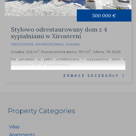
500 000 €
Stylowo odrestaurowany dom z 4
sypialniami w Xirosterni
XIROSTERNI
,
APOKORONAS
,
CHANIA
2
2
Działka: 326 m
, Powierzchnia domu: 197 m
, Oferta: TK-5025
Na sprzedaż w pełni umeblowany i wyposażony dom o
2
powierzchni 197 m
posadowiony...
ZOBACZ SZCZEGÓŁY
Property Categories
Villas
Apartments