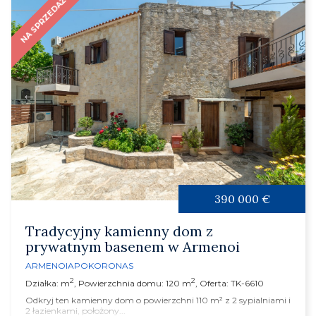
NA SPRZEDAŻ
390 000 €
Tradycyjny kamienny dom z
prywatnym basenem w Armenoi
ARMENOI
APOKORONAS
2
2
Działka: m
, Powierzchnia domu: 120 m
, Oferta: TK-6610
Odkryj ten kamienny dom o powierzchni 110 m² z 2 sypialniami i
2 łazienkami, położony...