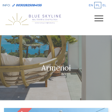
EN
PL
EL
INFO:
00302825084155
Armenoi