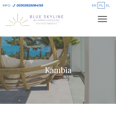
EN
PL
EL
INFO:
00302825084155
Kambia