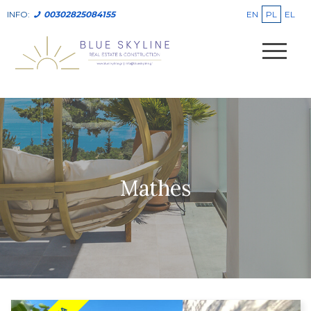
EN
PL
EL
INFO:
00302825084155
Mathes