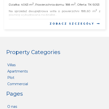
2
2
Działka: 4063 m
, Powierzchnia domu: 188 m
, Oferta: TK-5053
2
Na sprzedaż dwupiętrowa willa o powierzchni 188,60 m
z
piwnicą wybudowana na działce...
ZOBACZ SZCZEGÓŁY
Property Categories
Villas
Apartments
Plot
Commercial
Pages
O nas