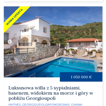
NOWA OFERTA
1 050 000 €
Luksusowa willa z 5 sypialniami,
basenem, widokiem na morze i góry w
pobliżu Georgioupoli
MATHES
,
GEORGIOUPOLIS
APOKORONAS
,
CHANIA