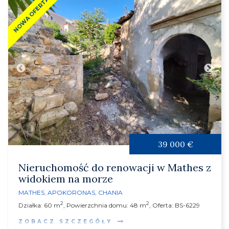
NOWA OFERTA
39 000 €
Nieruchomość do renowacji w Mathes z
widokiem na morze
MATHES
,
APOKORONAS
,
CHANIA
2
2
Działka: 60 m
, Powierzchnia domu: 48 m
, Oferta: BS-6229
ZOBACZ SZCZEGÓŁY