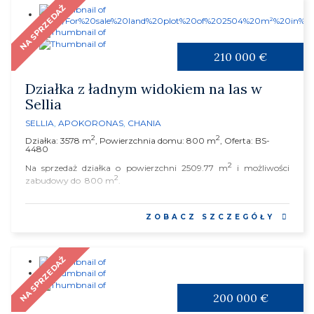
NA SPRZEDAŻ
210 000 €
Działka z ładnym widokiem na las w
Sellia
SELLIA
,
APOKORONAS
,
CHANIA
2
2
Działka: 3578 m
, Powierzchnia domu: 800 m
, Oferta: BS-
4480
2
Na sprzedaż działka o powierzchni 2509.77 m
i możliwości
2
zabudowy do 800 m
.
...
ZOBACZ SZCZEGÓŁY
NA SPRZEDAŻ
200 000 €