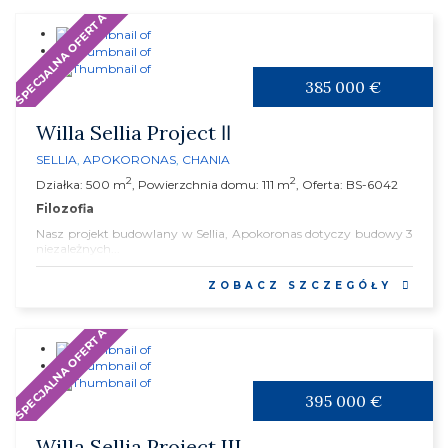
SPECJALNA OFERTA
385 000 €
Willa Sellia Project ΙΙ
SELLIA
,
APOKORONAS
,
CHANIA
2
2
Działka: 500 m
, Powierzchnia domu: 111 m
, Oferta: BS-6042
Filozofia
Nasz projekt budowlany w Sellia, Apokoronas dotyczy budowy 3
niezależnych...
ZOBACZ SZCZEGÓŁY
SPECJALNA OFERTA
395 000 €
Willa Sellia Project III