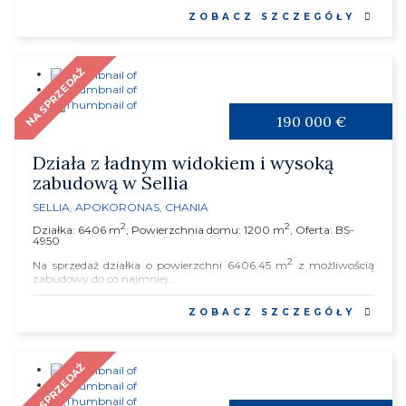
ZOBACZ SZCZEGÓŁY
NA SPRZEDAŻ
190 000 €
Działa z ładnym widokiem i wysoką
zabudową w Sellia
SELLIA
,
APOKORONAS
,
CHANIA
2
2
Działka: 6406 m
, Powierzchnia domu: 1200 m
, Oferta: BS-
4950
2
Na sprzedaż działka o powierzchni 6406.45 m
z możliwością
zabudowy do co najmniej...
ZOBACZ SZCZEGÓŁY
NA SPRZEDAŻ