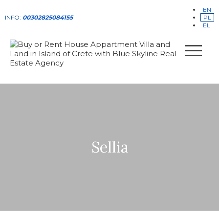
EN
INFO:
00302825084155
PL
EL
Sellia