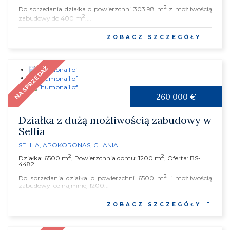
2
Do sprzedania działka o powierzchni 303.98 m
z możliwością
2
zabudowy do 400 m
....
ZOBACZ SZCZEGÓŁY
NA SPRZEDAŻ
260 000 €
Działka z dużą możliwością zabudowy w
Sellia
SELLIA
,
APOKORONAS
,
CHANIA
2
2
Działka: 6500 m
, Powierzchnia domu: 1200 m
, Oferta: BS-
4482
2
Do sprzedania działka o powierzchni 6500 m
i możliwością
zabudowy co najmniej 1200...
ZOBACZ SZCZEGÓŁY