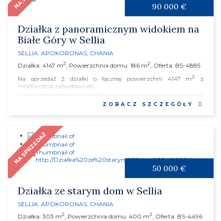
90 000 €
Działka z panoramicznym widokiem na
Białe Góry w Sellia
SELLIA
,
APOKORONAS
,
CHANIA
2
2
Działka: 4147 m
, Powierzchnia domu: 186 m
, Oferta: BS-4885
2
Na sprzedaż 2 działki o łącznej powierzchni 4147 m
z
możliwością zabudowy do...
ZOBACZ SZCZEGÓŁY
NA SPRZEDAŻ
50 000 €
Działka ze starym dom w Sellia
SELLIA
,
APOKORONAS
,
CHANIA
2
2
Działka: 303 m
, Powierzchnia domu: 400 m
, Oferta: BS-4496