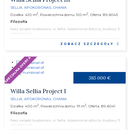
SELLIA
,
APOKORONAS
,
CHANIA
2
2
Działka: 420 m
, Powierzchnia domu: 120 m
, Oferta: BS-6043
Filozofia
Nasz projekt budowlany w Sellia, Apokoronas dotyczy budowy 3
niezależnych...
ZOBACZ SZCZEGÓŁY
SPECJALNA OFERTA
385 000 €
Willa Sellia Project I
SELLIA
,
APOKORONAS
,
CHANIA
2
2
Działka: 400 m
, Powierzchnia domu: 111 m
, Oferta: BS-6041
Filozofia
Nasz projekt budowlany w Sellia, Apokoronas dotyczy budowy 3
niezależnych...