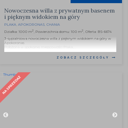
Nowoczesna willa z prywatnym basenem
i pięknym widokiem na góry
PLAKA
,
APOKORONAS
,
CHANIA
2
2
Działka: 1000 m
, Powierzchnia domu: 100 m
, Oferta: BS-6674
3-sypialniowa nowoczesna willa z pięknym widokiem na góry w
Apokoronas
Położona w spokojnej miejscowości Plaka,...
ZOBACZ SZCZEGÓŁY
NA SPRZEDAŻ