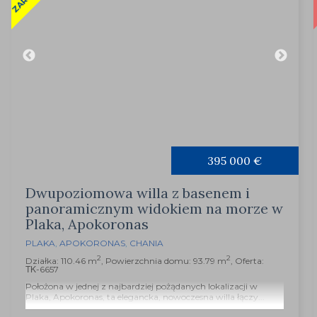
395 000 €
Dwupoziomowa willa z basenem i
panoramicznym widokiem na morze w
Plaka, Apokoronas
PLAKA
,
APOKORONAS
,
CHANIA
2
2
Działka: 110.46 m
, Powierzchnia domu: 93.79 m
, Oferta:
ΤΚ-6657
Położona w jednej z najbardziej pożądanych lokalizacji w
Plaka, Apokoronas, ta elegancka, nowoczesna willa łączy...