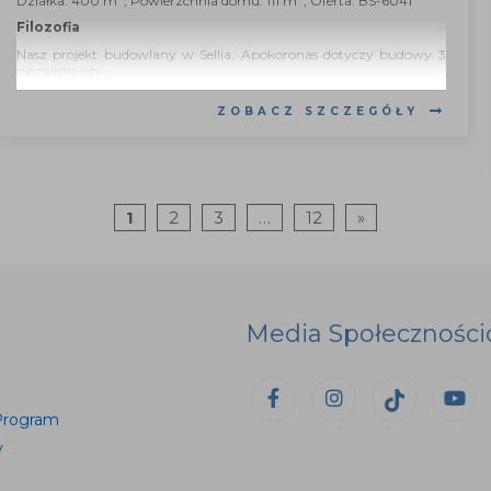
Działka: 400 m
, Powierzchnia domu: 111 m
, Oferta: BS-6041
Filozofia
Nasz projekt budowlany w Sellia, Apokoronas dotyczy budowy 3
niezależnych...
ZOBACZ SZCZEGÓŁY
1
2
3
…
12
»
Media Społecznośc
Program
y