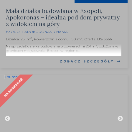
Mała działka budowlana w Exopoli,
Apokoronas – idealna pod dom prywatny
z widokiem na góry
EXOPOLI
,
APOKORONAS
,
CHANIA
2
2
Działka: 251 m
, Powierzchnia domu: 150 m
, Oferta: BS-6666
Na sprzedaż działka budowlana o powierzchni 251 m², położona w
granicach miejscowości Exopoli w regionie...
ZOBACZ SZCZEGÓŁY
NA SPRZEDAŻ