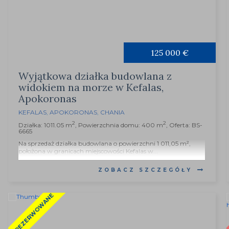
125 000 €
Wyjątkowa działka budowlana z
widokiem na morze w Kefalas,
Apokoronas
KEFALAS
,
APOKORONAS
,
CHANIA
2
2
Działka: 1011.05 m
, Powierzchnia domu: 400 m
, Oferta: BS-
6665
Na sprzedaż działka budowlana o powierzchni 1 011,05 m²,
położona w granicach miejscowości Kefalas w...
ZOBACZ SZCZEGÓŁY
ZAREZERWOWANE