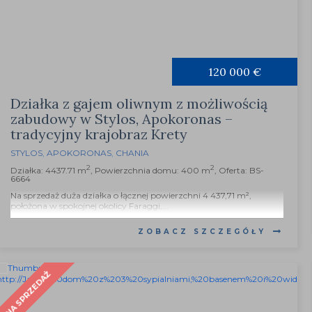
120 000 €
Działka z gajem oliwnym z możliwością
zabudowy w Stylos, Apokoronas –
tradycyjny krajobraz Krety
STYLOS
,
APOKORONAS
,
CHANIA
2
2
Działka: 4437.71 m
, Powierzchnia domu: 400 m
, Oferta: BS-
6664
Na sprzedaż duża działka o łącznej powierzchni 4 437,71 m²,
położona w spokojnej okolicy Faraggi,...
ZOBACZ SZCZEGÓŁY
NA SPRZEDAŻ