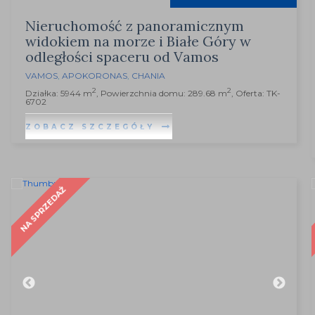
Nieruchomość z panoramicznym
widokiem na morze i Białe Góry w
odległości spaceru od Vamos
VAMOS
,
APOKORONAS
,
CHANIA
2
2
Działka: 5944 m
, Powierzchnia domu: 289.68 m
, Oferta: TK-
6702
ZOBACZ SZCZEGÓŁY
NA SPRZEDAŻ