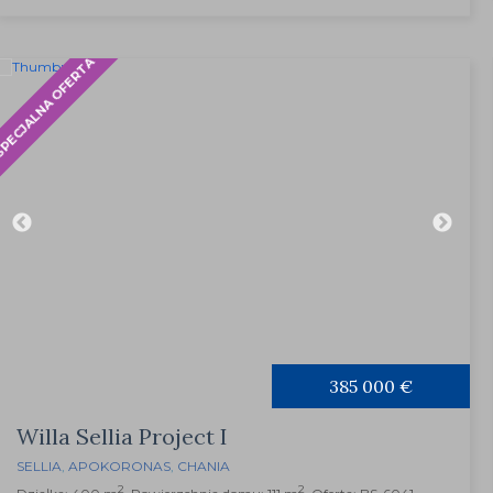
PECJALNA OFERTA
385 000 €
Willa Sellia Project I
SELLIA
,
APOKORONAS
,
CHANIA
2
2