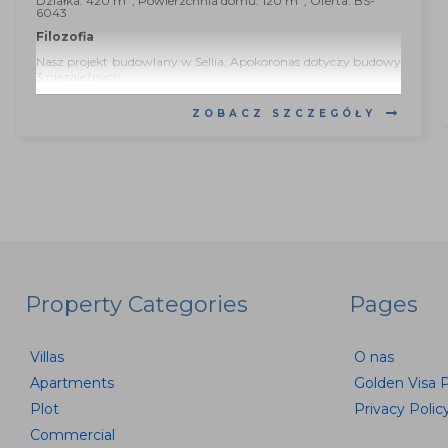
Działka: 420 m
, Powierzchnia domu: 120 m
, Oferta: BS-
6043
Filozofia
Nasz projekt budowlany w Sellia, Apokoronas dotyczy budowy
3 niezależnych...
ZOBACZ SZCZEGÓŁY
Property Categories
Pages
Villas
O nas
Apartments
Golden Visa 
Plot
Privacy Polic
Commercial