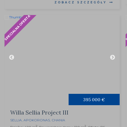
ZOBACZ SZCZEGÓŁY
SPECJALNA OFERTA
S
395 000 €
Willa Sellia Project III
SELLIA
,
APOKORONAS
,
CHANIA
2
2