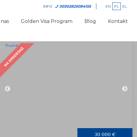
EN
PL
EL
INFO:
00302825084155
 nas
Golden Visa Program
Blog
Kontakt
NA SPRZEDAŻ
30 000 €