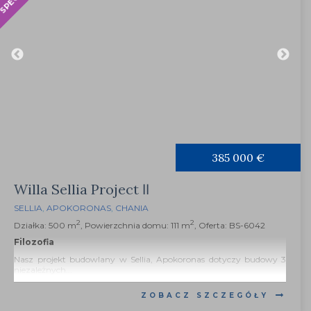
385 000 €
Willa Sellia Project ΙΙ
SELLIA
,
APOKORONAS
,
CHANIA
2
2
Działka: 500 m
, Powierzchnia domu: 111 m
, Oferta: BS-6042
Filozofia
Nasz projekt budowlany w Sellia, Apokoronas dotyczy budowy 3
niezależnych...
ZOBACZ SZCZEGÓŁY