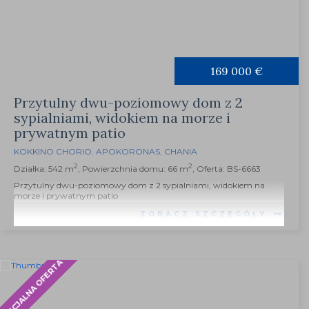
169 000 €
Przytulny dwu-poziomowy dom z 2
sypialniami, widokiem na morze i
prywatnym patio
KOKKINO CHORIO
,
APOKORONAS
,
CHANIA
2
2
Działka: 542 m
, Powierzchnia domu: 66 m
, Oferta: BS-6663
Przytulny dwu-poziomowy dom z 2 sypialniami, widokiem na
morze i prywatnym patio
ZOBACZ SZCZEGÓŁY
SPECJALNA OFERTA