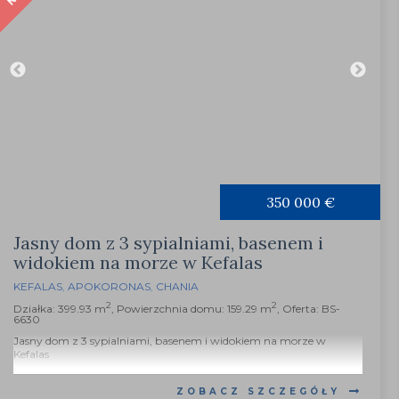
350 000 €
Jasny dom z 3 sypialniami, basenem i
widokiem na morze w Kefalas
KEFALAS
,
APOKORONAS
,
CHANIA
2
2
Działka: 399.93 m
, Powierzchnia domu: 159.29 m
, Oferta: BS-
6630
Jasny dom z 3 sypialniami, basenem i widokiem na morze w
Kefalas
...
ZOBACZ SZCZEGÓŁY