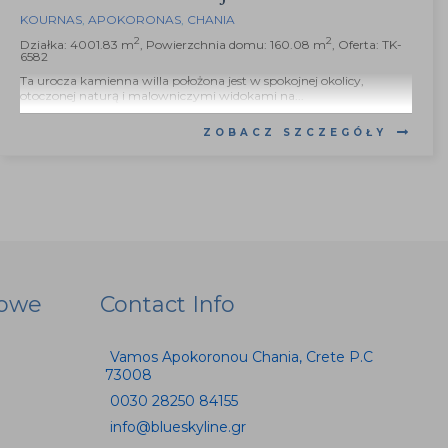
KOURNAS
,
APOKORONAS
,
CHANIA
2
2
Działka: 4001.83 m
, Powierzchnia domu: 160.08 m
, Oferta: TK-
6582
Ta urocza kamienna willa położona jest w spokojnej okolicy,
otoczonej naturą i malowniczymi widokami na...
ZOBACZ SZCZEGÓŁY
iowe
Contact Info
Vamos Apokoronou Chania, Crete P.C
73008
0030 28250 84155
info@blueskyline.gr