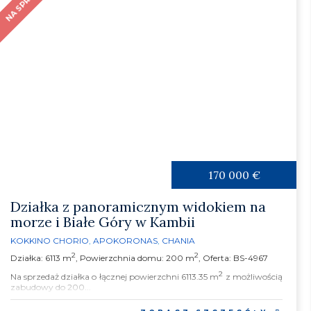
170 000 €
Działka z panoramicznym widokiem na
morze i Białe Góry w Kambii
KOKKINO CHORIO
,
APOKORONAS
,
CHANIA
2
2
Działka: 6113 m
, Powierzchnia domu: 200 m
, Oferta: BS-4967
2
Na sprzedaż działka o łącznej powierzchni 6113.35 m
z możliwością
zabudowy do 200...