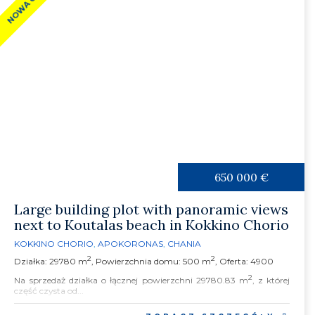
650 000 €
Large building plot with panoramic views
next to Koutalas beach in Kokkino Chorio
KOKKINO CHORIO
,
APOKORONAS
,
CHANIA
2
2
Działka: 29780 m
, Powierzchnia domu: 500 m
, Oferta: 4900
2
Na sprzedaż działka o łącznej powierzchni 29780.83 m
, z której
część czysta od...