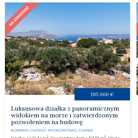
NA SPRZEDAŻ
195 000 €
Luksusowa działka z panoramicznym
widokiem na morze i zatwierdzonym
pozwoleniem na budowę
KOKKINO CHORIO
,
APOKORONAS
,
CHANIA
2
2
Działka: 4420.34 m
, Powierzchnia domu: 193.57 m
, Oferta: