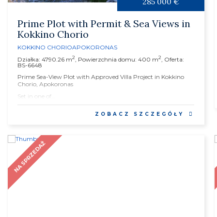
285 000 €
Prime Plot with Permit & Sea Views in
Kokkino Chorio
KOKKINO CHORIO
APOKORONAS
2
2
Działka: 4790.26 m
, Powierzchnia domu: 400 m
, Oferta:
BS-6648
Prime Sea-View Plot with Approved Villa Project in Kokkino
Chorio, Apokoronas
Set in one of...
ZOBACZ SZCZEGÓŁY
NA SPRZEDAŻ