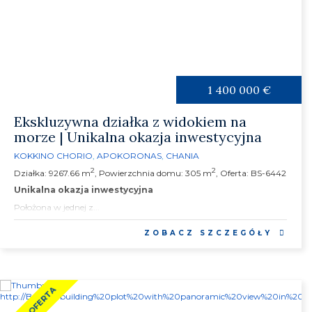
1 400 000 €
Ekskluzywna działka z widokiem na
morze | Unikalna okazja inwestycyjna
KOKKINO CHORIO
,
APOKORONAS
,
CHANIA
2
2
Działka: 9267.66 m
, Powierzchnia domu: 305 m
, Oferta: BS-6442
Unikalna okazja inwestycyjna
Położona w jednej z...
ZOBACZ SZCZEGÓŁY
NOWA OFERTA