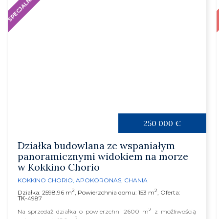
250 000 €
Działka budowlana ze wspaniałym
panoramicznymi widokiem na morze
w Kokkino Chorio
KOKKINO CHORIO
,
APOKORONAS
,
CHANIA
2
2
Działka: 2598.96 m
, Powierzchnia domu: 153 m
, Oferta:
ΤΚ-4987
2
Na sprzedaż działka o powierzchni 2600 m
z możliwością
2