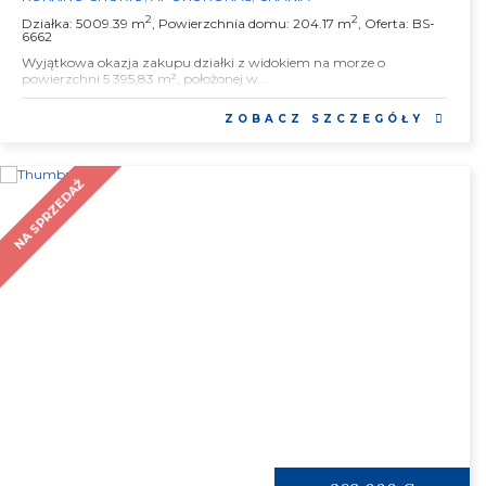
2
2
Działka: 5009.39 m
, Powierzchnia domu: 204.17 m
, Oferta: BS-
6662
Wyjątkowa okazja zakupu działki z widokiem na morze o
powierzchni 5 395,83 m², położonej w...
ZOBACZ SZCZEGÓŁY
NA SPRZEDAŻ