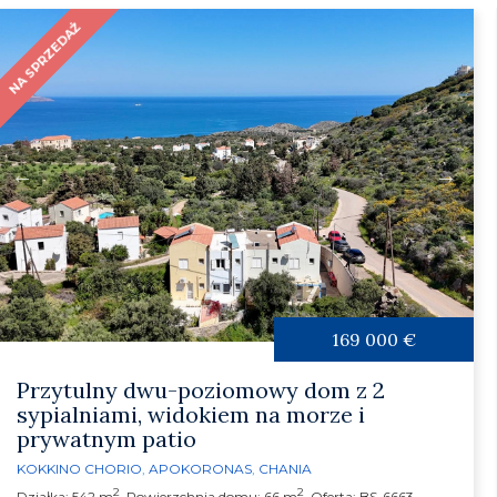
NA SPRZEDAŻ
169 000 €
Przytulny dwu-poziomowy dom z 2
sypialniami, widokiem na morze i
prywatnym patio
KOKKINO CHORIO
,
APOKORONAS
,
CHANIA
2
2
Działka: 542 m
, Powierzchnia domu: 66 m
, Oferta: BS-6663