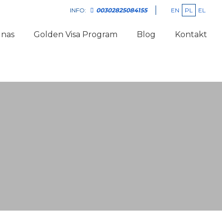
EN
PL
EL
INFO:
00302825084155
 nas
Golden Visa Program
Blog
Kontakt