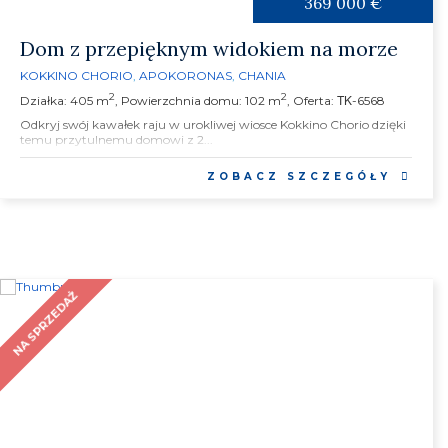
369 000 €
Dom z przepięknym widokiem na morze
KOKKINO CHORIO
,
APOKORONAS
,
CHANIA
2
2
Działka: 405 m
, Powierzchnia domu: 102 m
, Oferta: ΤΚ-6568
Odkryj swój kawałek raju w urokliwej wiosce Kokkino Chorio dzięki
temu przytulnemu domowi z 2...
ZOBACZ SZCZEGÓŁY
NA SPRZEDAŻ