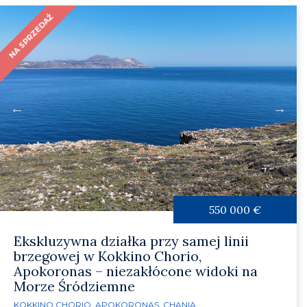
NA SPRZEDAŻ
550 000 €
Ekskluzywna działka przy samej linii
brzegowej w Kokkino Chorio,
Apokoronas – niezakłócone widoki na
Morze Śródziemne
KOKKINO CHORIO
,
APOKORONAS
,
CHANIA