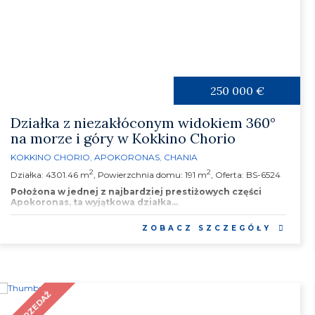
250 000 €
Działka z niezakłóconym widokiem 360°
na morze i góry w Kokkino Chorio
KOKKINO CHORIO
,
APOKORONAS
,
CHANIA
2
2
Działka: 4301.46 m
, Powierzchnia domu: 191 m
, Oferta: BS-6524
Położona w jednej z najbardziej prestiżowych części
Apokoronas, ta wyjątkowa działka...
ZOBACZ SZCZEGÓŁY
NA SPRZEDAŻ