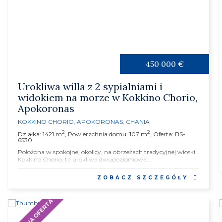
450 000 €
Urokliwa willa z 2 sypialniami i
widokiem na morze w Kokkino Chorio,
Apokoronas
KOKKINO CHORIO
,
APOKORONAS
,
CHANIA
2
2
Działka: 1421 m
, Powierzchnia domu: 107 m
, Oferta: BS-
6530
Położona w spokojnej okolicy, na obrzeżach tradycyjnej wioski
Kokkino Chorio, ta urokliwa dwupoziomowa...
ZOBACZ SZCZEGÓŁY
SPECJALNA OFERTA