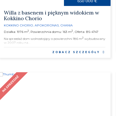
650 000 €
Willa z basenem i pięknym widokiem w
Kokkino Chorio
KOKKINO CHORIO
,
APOKORONAS
,
CHANIA
2
2
Działka: 1976 m
, Powierzchnia domu: 163 m
, Oferta: BS-4747
2
Na sprzedaż dom wolnostojący o powierzchni 186 m
wybudowany
w 2007 roku na...
ZOBACZ SZCZEGÓŁY
NA SPRZEDAŻ